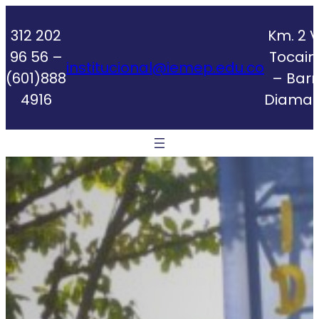
Skip
to
312 202
Km. 2 V
content
96 56 –
Tocai
institucional@iemep.edu.co
(601)888
– Barr
4916
Diaman