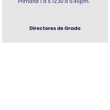
Primaria 1 a 5 12:30 a 5:45pm.
Directores de Grado
Nombre
Correo
y
#
Grado
Celular
Electro
Apellid
nico
o
Primero
1
A
Segundo
2
B