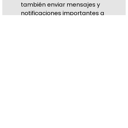
también enviar mensajes y
notificaciones importantes a
la comunidad educativa. En
esta sección, te invitamos a
conocer más sobre la
plataforma de notas que
manejamos en nuestro
colegio, su funcionamiento y
beneficios para el
seguimiento del progreso
académico de los
estudiantes.