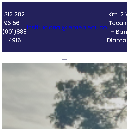
Skip
to
312 202
Km. 2 V
content
96 56 –
Tocai
institucional@iemep.edu.co
(601)888
– Barr
4916
Diaman